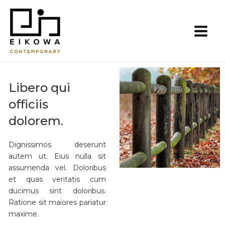
Skip
Main
to
Men
content
Libero qui
officiis
dolorem.
Dignissimos deserunt
autem ut. Eius nulla sit
assumenda vel. Doloribus
et quas veritatis cum
ducimus sint doloribus.
Ratione sit maiores pariatur
maxime.